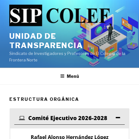
Ir
al
contenido
UNIDAD DE
TRANSPARENCIA
Sindicato de Investigadores y Profesores de El Colegio de la
Frontera Norte
Menú
ESTRUCTURA ORGÁNICA
Comité Ejecutivo 2026-2028
Rafael Alonso Hernández López